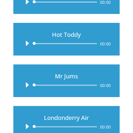
Audio-
00:00
Player
Hot Toddy
Audio-
00:00
Player
Mr Jums
Audio-
00:00
Player
Londonderry Air
Audio-
00:00